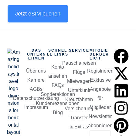
Jetzt eSIM buchen
DAS
SCHNEL
SERVICE
MITGLIE
UNTERN
LE LINKS
DERBER
EHMEN
EICH
Pauschalreisen
Konto
Über uns
Registrieren
Flüge
ansehen
Karriere
Exklusive
Mietwagen
FAQs
AGBs
Angebote
Unterkunft
Sonderaktionen
Datenschutzerkläung
für
Kreuzfahrten
Kundenrezensionen
Impressum
Mitglieder
Versicherung
Blog
Newsletter
Transfer
abonnieren
& Extras