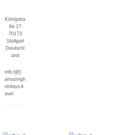
Königstra
ße 27
70173
Stuttgart
Deutschl
and
info [@]
amazingh
olidays.tr
avel