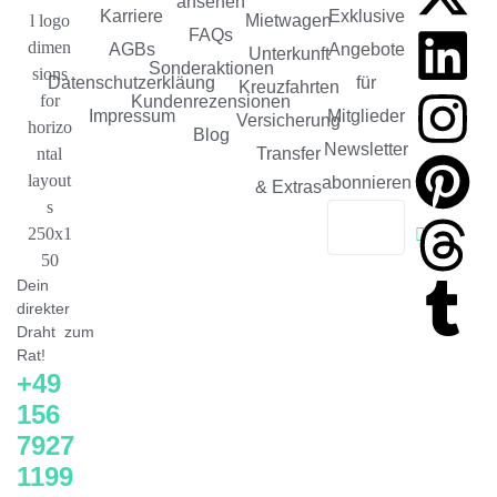
ansehen
Karriere
Exklusive
Mietwagen
FAQs
AGBs
Angebote
Unterkunft
Sonderaktionen
Datenschutzerkläung
für
Kreuzfahrten
Kundenrezensionen
Impressum
Mitglieder
Versicherung
Blog
Newsletter
Transfer
abonnieren
& Extras
Dein
direkter
Draht zum
Rat!
+49
156
7927
1199