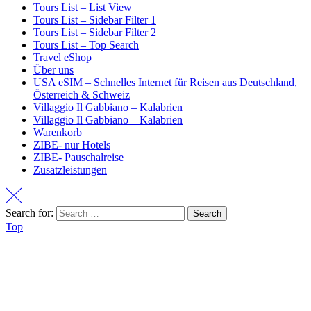
Tours List – List View
Tours List – Sidebar Filter 1
Tours List – Sidebar Filter 2
Tours List – Top Search
Travel eShop
Über uns
USA eSIM – Schnelles Internet für Reisen aus Deutschland,
Österreich & Schweiz
Villaggio Il Gabbiano – Kalabrien
Villaggio Il Gabbiano – Kalabrien
Warenkorb
ZIBE- nur Hotels
ZIBE- Pauschalreise
Zusatzleistungen
Search for:
Search
Top