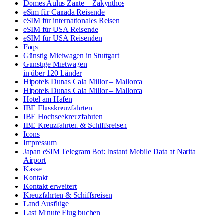
Domes Aulus Zante – Zakynthos
eSim für Canada Reisende
eSIM für internationales Reisen
eSIM für USA Reisende
eSIM für USA Reisenden
Faqs
Günstig Mietwagen in Stuttgart
Günstige Mietwagen
in über 120 Länder
Hipotels Dunas Cala Millor – Mallorca
Hipotels Dunas Cala Millor – Mallorca
Hotel am Hafen
IBE Flusskreuzfahrten
IBE Hochseekreuzfahrten
IBE Kreuzfahrten & Schiffsreisen
Icons
Impressum
Japan eSIM Telegram Bot: Instant Mobile Data at Narita
Airport
Kasse
Kontakt
Kontakt erweitert
Kreuzfahrten & Schiffsreisen
Land Ausflüge
Last Minute Flug buchen