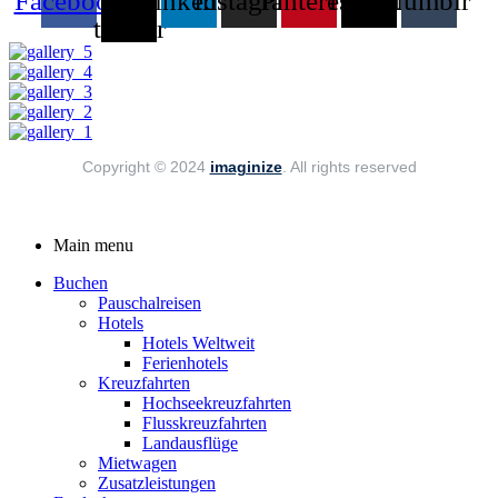
Facebook
X-
Linkedin
Instagram
Pinterest
Threads
Tumblr
twitter
Copyright © 2024
imaginize
. All rights reserved
Main menu
Buchen
Pauschalreisen
Hotels
Hotels Weltweit
Ferienhotels
Kreuzfahrten
Hochseekreuzfahrten
Flusskreuzfahrten
Landausflüge
Mietwagen
Zusatzleistungen