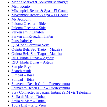
Marina Market & Souvenir Manavgat
Mein Konto
Mövenpick Resort & Spa – El Gouna
Mövenpick Resort & Spa – El Gouna
My Account
Paloma Oceana – Side
Paloma Oceana – Side
Parken am Flughafen
Parken am Kreuzfahrthafen
Pauschalreise
QR-Code Formular Seite
Quinta Bela Sao Tiago – Madeira
Quinta Bela Sao Tiago – Madeira
RIU Tikida Dunas – Agadir
RIU Tikida Dunas – Agadir
Sample Page
Search result
Simbad – Ibiza
Simbad – Ibiza
Sotavento Beach Club – Fuerteventura
Sotavento Beach Club – Fuerteventura
Stay Connected in Japan: Instant eSIM via Telegram
Stella di Mare – Dubai
Stella di Mare – Dubai
Tours List – Grid View