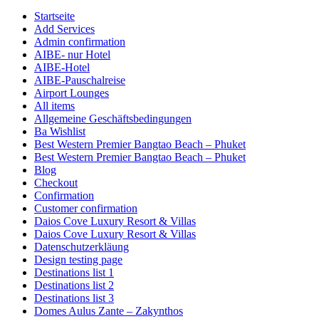
Startseite
Add Services
Admin confirmation
AIBE- nur Hotel
AIBE-Hotel
AIBE-Pauschalreise
Airport Lounges
All items
Allgemeine Geschäftsbedingungen
Ba Wishlist
Best Western Premier Bangtao Beach – Phuket
Best Western Premier Bangtao Beach – Phuket
Blog
Checkout
Confirmation
Customer confirmation
Daios Cove Luxury Resort & Villas
Daios Cove Luxury Resort & Villas
Datenschutzerkläung
Design testing page
Destinations list 1
Destinations list 2
Destinations list 3
Domes Aulus Zante – Zakynthos