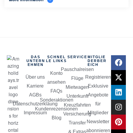
DAS
SCHNEL
SERVICE
MITGLIE
UNTERN
LE LINKS
DERBER
EHMEN
EICH
Pauschalreisen
Konto
Über uns
Registrieren
Flüge
ansehen
Karriere
Exklusive
Mietwagen
FAQs
AGBs
Angebote
Unterkunft
Sonderaktionen
Datenschutzerkläung
für
Kreuzfahrten
Kundenrezensionen
Impressum
Mitglieder
Versicherung
Blog
Newsletter
Transfer
abonnieren
& Extras