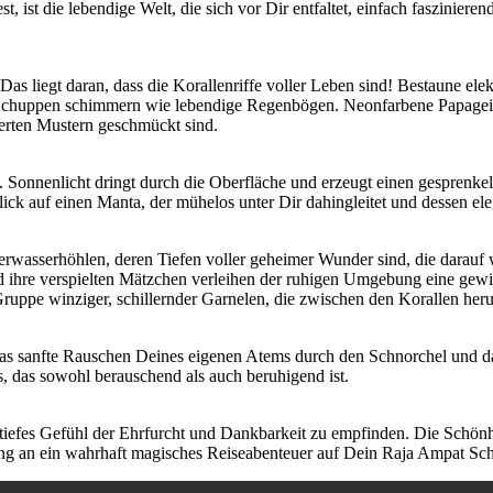
t, ist die lebendige Welt, die sich vor Dir entfaltet, einfach faszinie
. Das liegt daran, dass die Korallenriffe voller Leben sind! Bestaune ele
 Schuppen schimmern wie lebendige Regenbögen. Neonfarbene Papageie
ierten Mustern geschmückt sind.
. Sonnenlicht dringt durch die Oberfläche und erzeugt einen gesprenkelt
ick auf einen Manta, der mühelos unter Dir dahingleitet und dessen ele
erwasserhöhlen, deren Tiefen voller geheimer Wunder sind, die darau
ihre verspielten Mätzchen verleihen der ruhigen Umgebung eine gewisse
 Gruppe winziger, schillernder Garnelen, die zwischen den Korallen he
das sanfte Rauschen Deines eigenen Atems durch den Schnorchel und d
, das sowohl berauschend als auch beruhigend ist.
tiefes Gefühl der Ehrfurcht und Dankbarkeit zu empfinden. Die Schönhe
rung an ein wahrhaft magisches Reiseabenteuer auf Dein Raja Ampat Sc