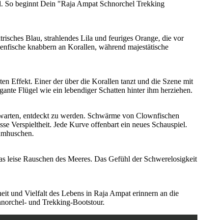
rend. So beginnt Dein "Raja Ampat Schnorchel Trekking
ktrisches Blau, strahlendes Lila und feuriges Orange, die vor
nfische knabbern an Korallen, während majestätische
en Effekt. Einer der über die Korallen tanzt und die Szene mit
gante Flügel wie ein lebendiger Schatten hinter ihm herziehen.
f warten, entdeckt zu werden. Schwärme von Clownfischen
 Verspieltheit. Jede Kurve offenbart ein neues Schauspiel.
rumhuschen.
as leise Rauschen des Meeres. Das Gefühl der Schwerelosigkeit
it und Vielfalt des Lebens in Raja Ampat erinnern an die
hnorchel- und Trekking-Bootstour.