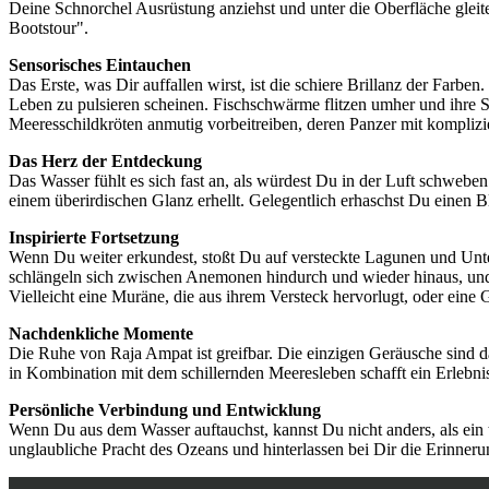
Deine Schnorchel Ausrüstung anziehst und unter die Oberfläche gleites
Bootstour".
Sensorisches Eintauchen
Das Erste, was Dir auffallen wirst, ist die schiere Brillanz der Farben
Leben zu pulsieren scheinen. Fischschwärme flitzen umher und ihre
Meeresschildkröten anmutig vorbeitreiben, deren Panzer mit kompliz
Das Herz der Entdeckung
Das Wasser fühlt es sich fast an, als würdest Du in der Luft schweben
einem überirdischen Glanz erhellt. Gelegentlich erhaschst Du einen Bl
Inspirierte Fortsetzung
Wenn Du weiter erkundest, stoßt Du auf versteckte Lagunen und Unt
schlängeln sich zwischen Anemonen hindurch und wieder hinaus, und 
Vielleicht eine Muräne, die aus ihrem Versteck hervorlugt, oder eine
Nachdenkliche Momente
Die Ruhe von Raja Ampat ist greifbar. Die einzigen Geräusche sind 
in Kombination mit dem schillernden Meeresleben schafft ein Erlebnis
Persönliche Verbindung und Entwicklung
Wenn Du aus dem Wasser auftauchst, kannst Du nicht anders, als ein 
unglaubliche Pracht des Ozeans und hinterlassen bei Dir die Erinne