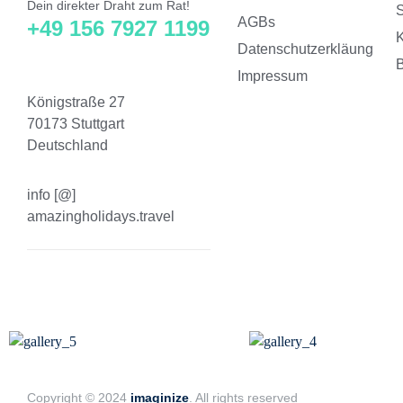
Dein direkter Draht zum Rat!
S
AGBs
+49 156 7927 1199
Datenschutzerkläung
B
Impressum
Königstraße 27
70173 Stuttgart
Deutschland
info [@]
amazingholidays.travel
Copyright © 2024
imaginize
. All rights reserved