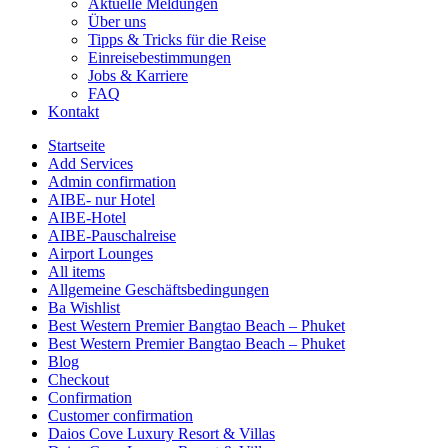
Aktuelle Meldungen
Über uns
Tipps & Tricks für die Reise
Einreisebestimmungen
Jobs & Karriere
FAQ
Kontakt
Startseite
Add Services
Admin confirmation
AIBE- nur Hotel
AIBE-Hotel
AIBE-Pauschalreise
Airport Lounges
All items
Allgemeine Geschäftsbedingungen
Ba Wishlist
Best Western Premier Bangtao Beach – Phuket
Best Western Premier Bangtao Beach – Phuket
Blog
Checkout
Confirmation
Customer confirmation
Daios Cove Luxury Resort & Villas