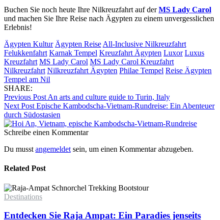
Buchen Sie noch heute Ihre Nilkreuzfahrt auf der
MS Lady Carol
und machen Sie Ihre Reise nach Ägypten zu einem unvergesslichen
Erlebnis!
Ägypten Kultur
Ägypten Reise
All-Inclusive Nilkreuzfahrt
Felukkenfahrt
Karnak Tempel
Kreuzfahrt Ägypten
Luxor
Luxus
Kreuzfahrt
MS Lady Carol
MS Lady Carol Kreuzfahrt
Nilkreuzfahrt
Nilkreuzfahrt Ägypten
Philae Tempel
Reise Ägypten
Tempel am Nil
SHARE:
Previous Post
An arts and culture guide to Turin, Italy
Next Post
Epische Kambodscha-Vietnam-Rundreise: Ein Abenteuer
durch Südostasien
Schreibe einen Kommentar
Du musst
angemeldet
sein, um einen Kommentar abzugeben.
Related Post
Destinations
Entdecken Sie Raja Ampat: Ein Paradies jenseits