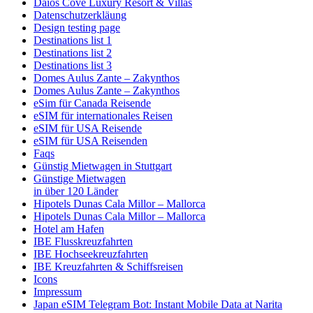
Daios Cove Luxury Resort & Villas
Datenschutzerkläung
Design testing page
Destinations list 1
Destinations list 2
Destinations list 3
Domes Aulus Zante – Zakynthos
Domes Aulus Zante – Zakynthos
eSim für Canada Reisende
eSIM für internationales Reisen
eSIM für USA Reisende
eSIM für USA Reisenden
Faqs
Günstig Mietwagen in Stuttgart
Günstige Mietwagen
in über 120 Länder
Hipotels Dunas Cala Millor – Mallorca
Hipotels Dunas Cala Millor – Mallorca
Hotel am Hafen
IBE Flusskreuzfahrten
IBE Hochseekreuzfahrten
IBE Kreuzfahrten & Schiffsreisen
Icons
Impressum
Japan eSIM Telegram Bot: Instant Mobile Data at Narita