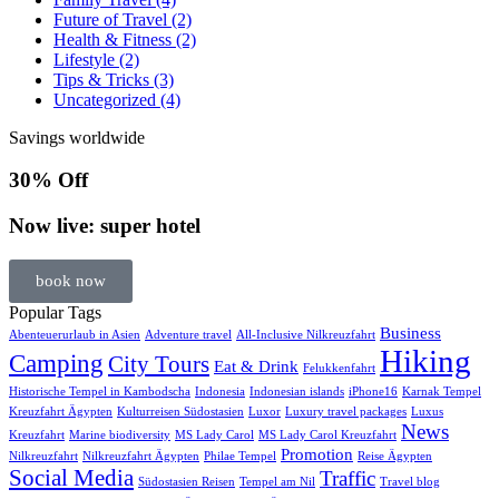
Future of Travel
(2)
Health & Fitness
(2)
Lifestyle
(2)
Tips & Tricks
(3)
Uncategorized
(4)
Savings worldwide
30% Off
Now live: super hotel
book now
Popular Tags
Business
Abenteuerurlaub in Asien
Adventure travel
All-Inclusive Nilkreuzfahrt
Hiking
Camping
City Tours
Eat & Drink
Felukkenfahrt
Historische Tempel in Kambodscha
Indonesia
Indonesian islands
iPhone16
Karnak Tempel
Kreuzfahrt Ägypten
Kulturreisen Südostasien
Luxor
Luxury travel packages
Luxus
News
Kreuzfahrt
Marine biodiversity
MS Lady Carol
MS Lady Carol Kreuzfahrt
Promotion
Nilkreuzfahrt
Nilkreuzfahrt Ägypten
Philae Tempel
Reise Ägypten
Social Media
Traffic
Südostasien Reisen
Tempel am Nil
Travel blog