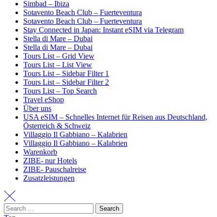
Simbad – Ibiza
Sotavento Beach Club – Fuerteventura
Sotavento Beach Club – Fuerteventura
Stay Connected in Japan: Instant eSIM via Telegram
Stella di Mare – Dubai
Stella di Mare – Dubai
Tours List – Grid View
Tours List – List View
Tours List – Sidebar Filter 1
Tours List – Sidebar Filter 2
Tours List – Top Search
Travel eShop
Über uns
USA eSIM – Schnelles Internet für Reisen aus Deutschland,
Österreich & Schweiz
Villaggio Il Gabbiano – Kalabrien
Villaggio Il Gabbiano – Kalabrien
Warenkorb
ZIBE- nur Hotels
ZIBE- Pauschalreise
Zusatzleistungen
Search