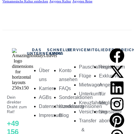
Vietnamesische Kultur entdecken
Ägypten Kultur
Ägypten Reise
DAS
SCHNELLE
SERVICE
MITGLIEDERBEREIC
UNTERNEHMEN
LINKS
Pauschalreisen
Registrieren
Über
Konto
Flüge
Exklusive
uns
ansehen
Mietwagen
Angebote
Karriere
FAQs
Unterkunft
für
Dein
AGBs
Sonderaktionen
direkter
Kreuzfahrten
Mitglieder
Datenschutzerkläung
Kundenrezensionen
Draht zum
Rat!
Versicherung
Newsletter
Impressum
Blog
Transfer
abonnieren
+49
&
156