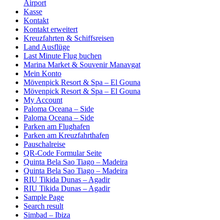
Airport
Kasse
Kontakt
Kontakt erweitert
Kreuzfahrten & Schiffsreisen
Land Ausflüge
Last Minute Flug buchen
Marina Market & Souvenir Manavgat
Mein Konto
Mövenpick Resort & Spa – El Gouna
Mövenpick Resort & Spa – El Gouna
My Account
Paloma Oceana – Side
Paloma Oceana – Side
Parken am Flughafen
Parken am Kreuzfahrthafen
Pauschalreise
QR-Code Formular Seite
Quinta Bela Sao Tiago – Madeira
Quinta Bela Sao Tiago – Madeira
RIU Tikida Dunas – Agadir
RIU Tikida Dunas – Agadir
Sample Page
Search result
Simbad – Ibiza