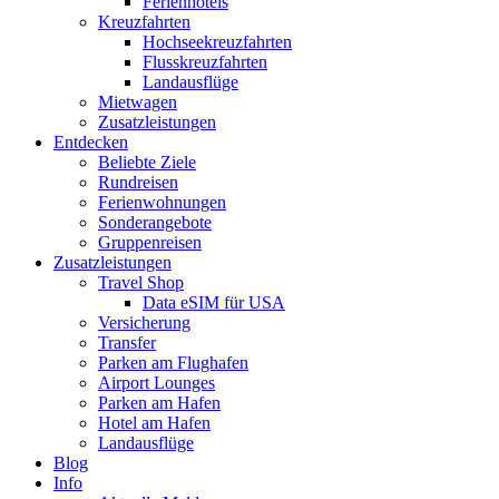
Ferienhotels
Kreuzfahrten
Hochseekreuzfahrten
Flusskreuzfahrten
Landausflüge
Mietwagen
Zusatzleistungen
Entdecken
Beliebte Ziele
Rundreisen
Ferienwohnungen
Sonderangebote
Gruppenreisen
Zusatzleistungen
Travel Shop
Data eSIM für USA
Versicherung
Transfer
Parken am Flughafen
Airport Lounges
Parken am Hafen
Hotel am Hafen
Landausflüge
Blog
Info