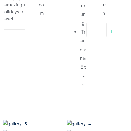
amazingh
su
re
er
olidays.tr
m
n
un
avel
g
Tr
an
sfe
r &
Ex
tra
s