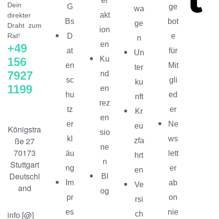
er
Dein
G
ge
wa
akt
direkter
Bs
bot
ge
Draht zum
ion
Rat!
D
e
n
en
+49
at
für
Un
Ku
156
en
Mit
ter
7927
nd
sc
gli
ku
1199
en
hu
ed
nft
rez
tz
er
Kr
en
er
Ne
eu
Königstra
sio
kl
ws
ße 27
zfa
ne
70173
äu
lett
hrt
n
Stuttgart
ng
er
en
Deutschl
Bl
Im
ab
Ve
and
og
pr
on
rsi
es
nie
info [@]
ch