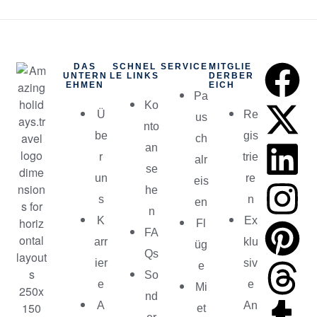
DAS
SCHNEL
SERVICE
MITGLIE
UNTERN
LE LINKS
DERBER
EHMEN
EICH
Pa
Ko
Ü
Re
us
nto
be
gis
ch
an
r
trie
alr
se
un
re
eis
he
s
n
en
n
K
Ex
Fl
FA
arr
klu
üg
Qs
ier
siv
e
So
e
e
Mi
nd
A
An
et