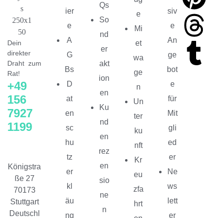
Qs
ier
siv
e
So
e
e
Mi
nd
A
An
Dein
et
er
direkter
G
ge
wa
Draht zum
akt
Bs
bot
ge
Rat!
ion
+49
D
e
n
en
156
at
für
Un
Ku
7927
en
Mit
ter
nd
1199
sc
gli
ku
en
hu
ed
nft
rez
tz
er
Kr
en
Königstra
er
Ne
eu
ße 27
sio
kl
ws
zfa
70173
ne
äu
lett
Stuttgart
hrt
n
Deutschl
ng
er