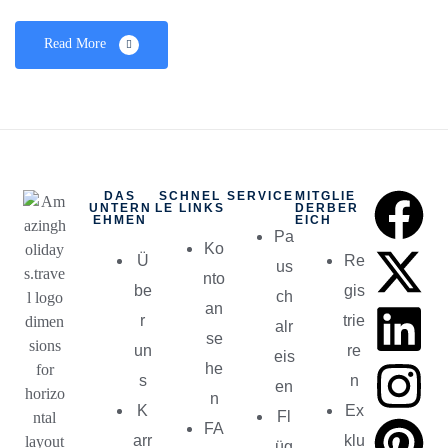
Read More
DAS
SCHNEL
SERVICE
MITGLIE
UNTERN
LE LINKS
DERBER
EHMEN
EICH
Pa
Ko
Ü
Re
us
nto
be
gis
ch
an
r
trie
alr
se
un
re
eis
he
s
n
en
n
K
Ex
Fl
FA
arr
klu
üg