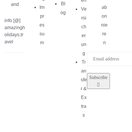
en
Bl
and
Im
ab
Ve
og
pr
on
rsi
info [@]
es
nie
ch
amazingh
su
re
olidays.tr
er
avel
m
n
un
g
Tr
an
Subscribe
sfe
r &
Ex
tra
s